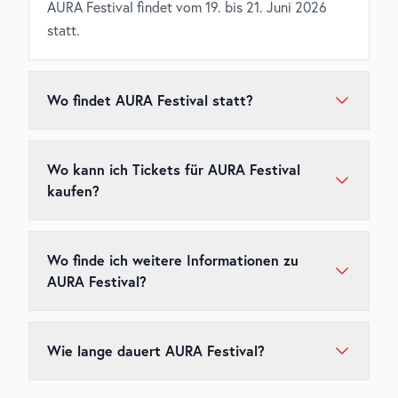
AURA Festival findet vom 19. bis 21. Juni 2026
statt.
Wo findet AURA Festival statt?
AURA Festival findet in Sofia Airport Park, Sofia,
Bulgarien statt.
Wo kann ich Tickets für AURA Festival
kaufen?
Tickets für
AURA Festival
sind über den
offiziellen
Ticketshop
erhältlich. Wir empfehlen, Tickets
Wo finde ich weitere Informationen zu
frühzeitig zu kaufen, da beliebte Events schnell
AURA Festival?
ausverkauft sein können.
Weitere Informationen zu
AURA Festival
,
einschließlich Line-up, Anreise und Unterkunft,
Wie lange dauert AURA Festival?
findest du auf der
offiziellen Website des Events
.
AURA Festival erstreckt sich über mehrere Tage,