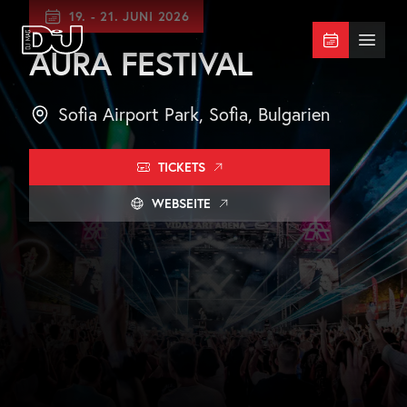
Zum Hauptinhalt springen
19.
-
21. JUNI 2026
DJ Mag Germany
Menü 
AURA FESTIVAL
Sofia Airport Park, Sofia, Bulgarien
TICKETS
WEBSEITE