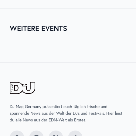
vom 19. bis 21. Juni 2026. Plane entsprechend für
Unterkunft und Anreise.
WEITERE EVENTS
03. AUG. 2026
06. AUG. 2026
07. AUG. 2026
07. AUG. 2026
ZURICH MUSIC WEEK
UNTOLD
ELECTRISIZE
SONNEMONDSTERNE
DJ Mag Germany präsentiert euch täglich frische und
spannende News aus der Welt der DJs und Festivals. Hier liest
du alle News aus der EDM-Welt als Erstes.