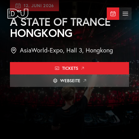
Zum Hauptinhalt springen
12. JUNI 2026
DJ Mag Germany
Menü 
A STATE OF TRANCE
HONGKONG
AsiaWorld-Expo, Hall 3, Hongkong
TICKETS
WEBSEITE