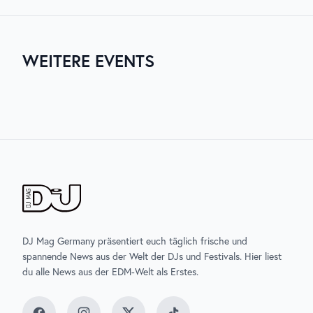
Hongkong
, einschließlich Line-up, Anreise und
Unterkunft, findest du auf der
offiziellen Website
des Events
.
WEITERE EVENTS
03. AUG. 2026
06. AUG. 2026
07. AUG. 2026
07. AUG. 2026
ZURICH MUSIC WEEK
UNTOLD
ELECTRISIZE
SONNEMONDSTERNE
DJ Mag Germany präsentiert euch täglich frische und
spannende News aus der Welt der DJs und Festivals. Hier liest
du alle News aus der EDM-Welt als Erstes.