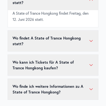
statt?
A State of Trance Hongkong findet Freitag, den
12. Juni 2026 statt.
Wo findet A State of Trance Hongkong
statt?
A State of Trance Hongkong findet in AsiaWorld-
Expo, Hall 3, Hongkong statt.
Wo kann ich Tickets für A State of
Trance Hongkong kaufen?
Tickets für
A State of Trance Hongkong
sind über
den
offiziellen Ticketshop
erhältlich. Wir
Wo finde ich weitere Informationen zu A
empfehlen, Tickets frühzeitig zu kaufen, da
State of Trance Hongkong?
beliebte Events schnell ausverkauft sein können.
Weitere Informationen zu
A State of Trance