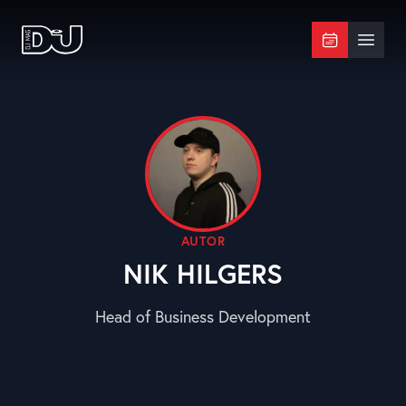
Zum Hauptinhalt springen
DJ Mag Germany
Menü 
AUTOR
NIK HILGERS
Head of Business Development