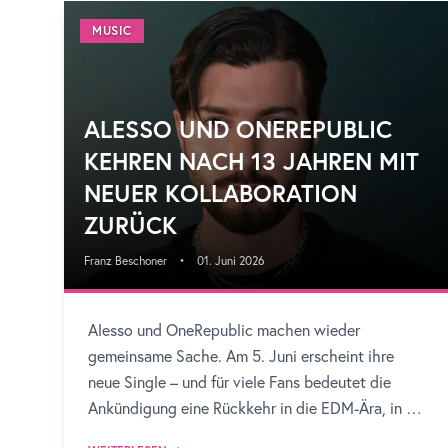
MUSIC
ALESSO UND ONEREPUBLIC
KEHREN NACH 13 JAHREN MIT
NEUER KOLLABORATION
ZURÜCK
Franz Beschoner
•
01. Juni 2026
Alesso und OneRepublic machen wieder
gemeinsame Sache. Am 5. Juni erscheint ihre
neue Single – und für viele Fans bedeutet die
Ankündigung eine Rückkehr in die EDM-Ära, in der
Alessos Version von „If I Lose Myself“ weltweit für