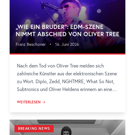
„WIE EIN BRUDER“: EDM-SZENE
NIMMT ABSCHIED VON OLIVER TREE
Franz Beschoner
•
16. Juni 2026
Nach dem Tod von Oliver Tree melden sich
zahlreiche Künstler aus der elektronischen Szene
zu Wort. Diplo, Zedd, NGHTMRE, What So Not,
Subtronics und Oliver Heldens erinnern an einen
Künstler, der weit über seinen eigenen Pop-
WEITERLESEN
Kosmos hinaus Spuren hinterlassen hat.
BREAKING NEWS