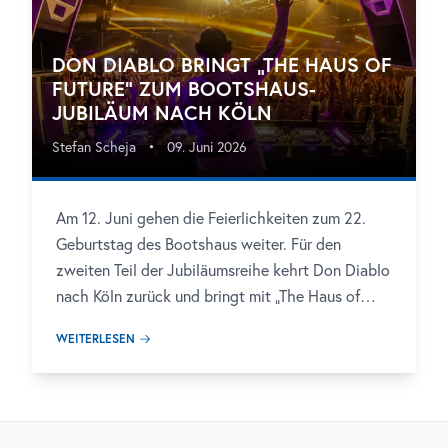
DON DIABLO BRINGT „THE HAUS OF
FUTURE“ ZUM BOOTSHAUS-
JUBILÄUM NACH KÖLN
Stefan Scheja
•
09. Juni 2026
Am 12. Juni gehen die Feierlichkeiten zum 22.
Geburtstag des Bootshaus weiter. Für den
zweiten Teil der Jubiläumsreihe kehrt Don Diablo
nach Köln zurück und bringt mit „The Haus of
Future“ ein erweitertes 360°-Konzept auf den
WEITERLESEN
Mainfloor. Im Mittelpunkt steht ein Clubabend,
der Future House, visuelle Inszenierung und die
Nähe zur Crowd stärker miteinander verbindet.