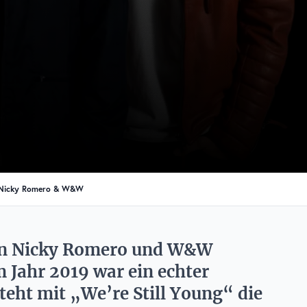
on Nicky Romero & W&W
von Nicky Romero und W&W
Jahr 2019 war ein echter
teht mit „We’re Still Young“ die