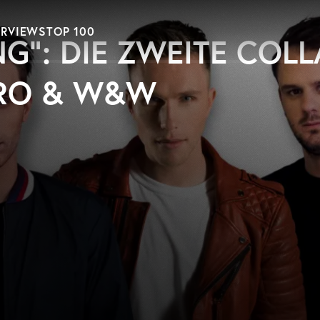
ERVIEWS
TOP 100
NG“: DIE ZWEITE COL
RO & W&W