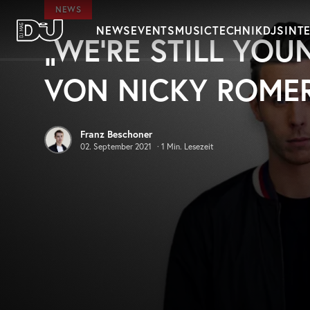
Zum Hauptinhalt springen
NEWS
NEWS
EVENTS
MUSIC
TECHNIK
DJS
INT
„WE’RE STILL YOU
DJ Mag Germany
VON NICKY ROME
Franz Beschoner
02. September 2021
·
1
Min. Lesezeit