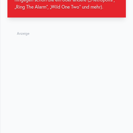
„Ring The Alarm“, „Wild One Two“ und mehr).
Anzeige