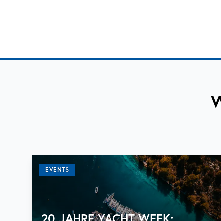
W
EVENTS
20 JAHRE YACHT WEEK: