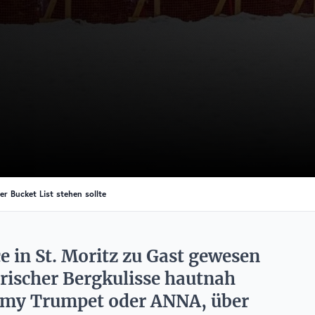
r Bucket List stehen sollte
 in St. Moritz zu Gast gewesen
erischer Bergkulisse hautnah
mmy Trumpet oder ANNA, über