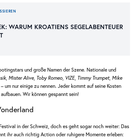
SSIEREN
EK: WARUM KROATIENS SEGELABENTEUER
T
Shootingstars und große Namen der Szene. Nationale und
sik
,
Mister Alive
,
Toby Romeo
,
VIZE
,
Timmy Trumpet
,
Mike
– um nur einige zu nennen. Jeder kommt auf seine Kosten
r aufbauen. Wir können gespannt sein!
Wonderland
Festival in der Schweiz, doch es geht sogar noch weiter: Das
nnt ihr auch richtig Action oder ruhigere Momente erleben: