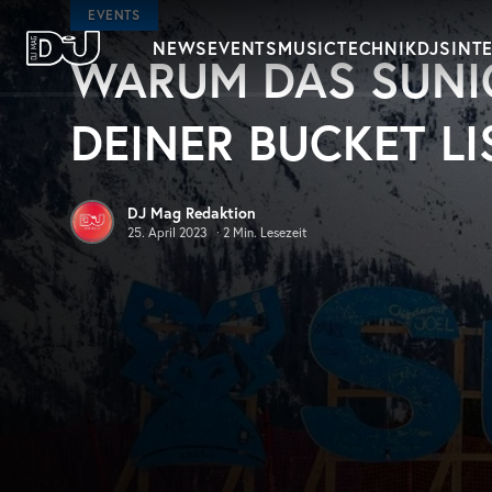
Zum Hauptinhalt springen
EVENTS
NEWS
EVENTS
MUSIC
TECHNIK
DJS
INT
WARUM DAS SUNIC
DJ Mag Germany
DEINER BUCKET LI
DJ Mag Redaktion
25. April 2023
·
2
Min. Lesezeit