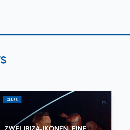
TS
CLUBS
ZWEI IBIZA-IKONEN, EINE