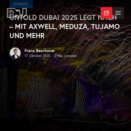
Zum Hauptinhalt springen
EVENTS
UNTOLD DUBAI 2025 LEGT NACH
DJ Mag Germany
Menü 
– MIT AXWELL, MEDUZA, TUJAMO
UND MEHR
Franz Beschoner
17. Oktober 2025
·
2
Min. Lesezeit