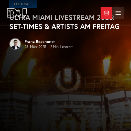
Zum Hauptinhalt springen
FESTIVALS
ULTRA MIAMI LIVESTREAM 2025:
DJ Mag Germany
Menü 
SET-TIMES & ARTISTS AM FREITAG
Franz Beschoner
28. März 2025
·
2
Min. Lesezeit