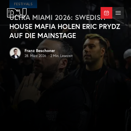
Zum Hauptinhalt springen
FESTIVALS
ULTRA MIAMI 2026: SWEDISH
DJ Mag Germany
Menü 
HOUSE MAFIA HOLEN ERIC PRYDZ
AUF DIE MAINSTAGE
Franz Beschoner
28. März 2026
·
2
Min. Lesezeit