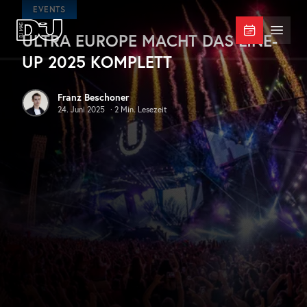
Zum Hauptinhalt springen
EVENTS
ULTRA EUROPE MACHT DAS LINE-
DJ Mag Germany
Menü 
UP 2025 KOMPLETT
Franz Beschoner
24. Juni 2025
·
2
Min. Lesezeit