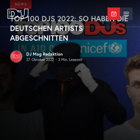
Zum Hauptinhalt springen
NEWS
TOP 100 DJS 2022: SO HABEN DIE
DJ Mag Germany
Menü 
DEUTSCHEN ARTISTS
ABGESCHNITTEN
DJ Mag Redaktion
27. Oktober 2022
·
3
Min. Lesezeit