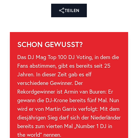
TEILEN
SCHON GEWUSST?
Das DJ Mag Top 100 DJ Voting, in dem die
Fans abstimmen, gibt es bereits seit 25
Jahren. In dieser Zeit gab es elf
verschiedene Gewinner. Der
Rekordgewinner ist Armin van Buuren: Er
gewann die DJ-Krone bereits fünf Mal. Nun
wird er von Martin Garrix verfolgt: Mit dem
diesjährigen Sieg darf sich der Niederländer
bereits zum vierten Mal „Number 1 DJ in
the world“ nennen.