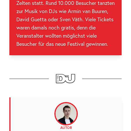
Zelten statt. Rund 10.000 Besucher tanzten
zur Musik von DJs wie Armin van Buuren,
David Guetta oder Sven Väth. Viele Tickets
waren damals noch gratis, denn die
Veranstalter wollten möglichst viele
Besucher für das neue Festival gewinnen.
AUTOR