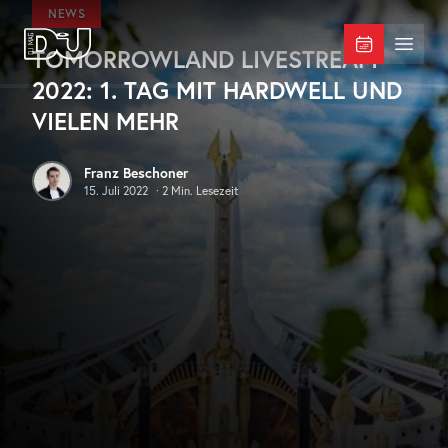
Zum Hauptinhalt springen
NEWS
TOMORROWLAND LIVESTREAM
DJ Mag Germany
Menü 
2022: 1. TAG MIT HARDWELL UND
VIELEN MEHR
Franz Beschoner
15. Juli 2022
·
2
Min. Lesezeit