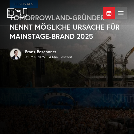
Zum Hauptinhalt springen
FESTIVALS
TOMORROWLAND-GRÜNDER
DJ Mag Germany
Menü 
NENNT MÖGLICHE URSACHE FÜR
MAINSTAGE-BRAND 2025
Franz Beschoner
31. Mai 2026
·
4
Min. Lesezeit