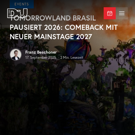
Zum Hauptinhalt springen
EVENTS
TOMORROWLAND BRASIL
DJ Mag Germany
Menü 
PAUSIERT 2026: COMEBACK MIT
NEUER MAINSTAGE 2027
Franz Beschoner
17. September 2025
·
2
Min. Lesezeit