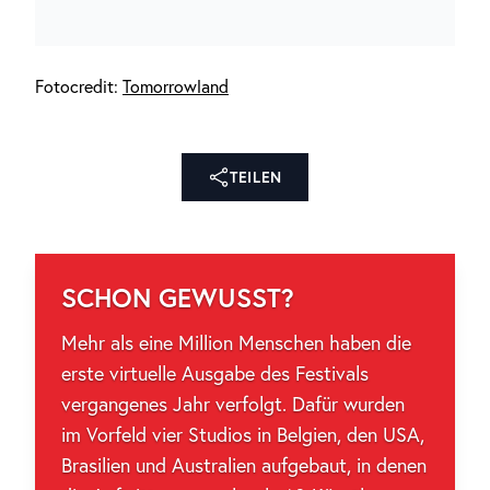
Fotocredit:
Tomorrowland
TEILEN
SCHON GEWUSST?
Mehr als eine Million Menschen haben die
erste virtuelle Ausgabe des Festivals
vergangenes Jahr verfolgt. Dafür wurden
im Vorfeld vier Studios in Belgien, den USA,
Brasilien und Australien aufgebaut, in denen