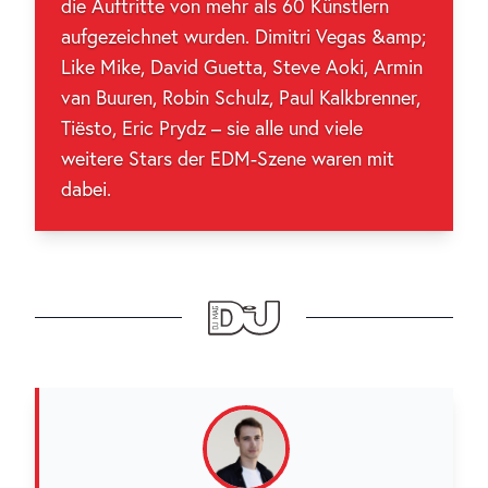
die Auftritte von mehr als 60 Künstlern
aufgezeichnet wurden. Dimitri Vegas &amp;
Like Mike, David Guetta, Steve Aoki, Armin
van Buuren, Robin Schulz, Paul Kalkbrenner,
Tiësto, Eric Prydz – sie alle und viele
weitere Stars der EDM-Szene waren mit
dabei.