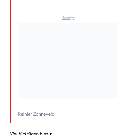
Anzeige
Reinier Zonneveld
Vini Vici
fügen hinzu: