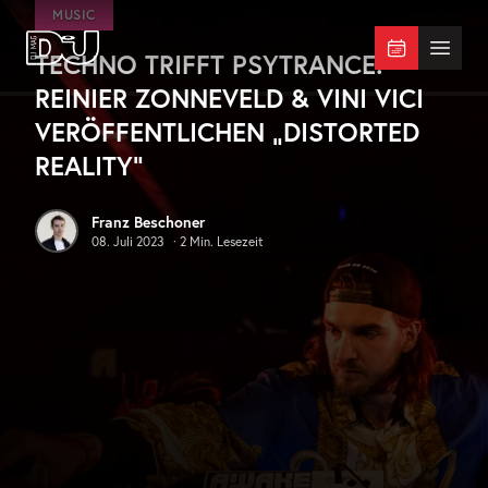
Zum Hauptinhalt springen
MUSIC
TECHNO TRIFFT PSYTRANCE:
DJ Mag Germany
Menü 
REINIER ZONNEVELD & VINI VICI
VERÖFFENTLICHEN „DISTORTED
REALITY“
Franz Beschoner
08. Juli 2023
·
2
Min. Lesezeit