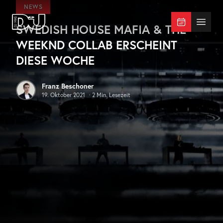
Zum Hauptinhalt springen
NEWS
SWEDISH HOUSE MAFIA & THE
DJ Mag Germany
Menü 
WEEKND COLLAB ERSCHEINT
DIESE WOCHE
Franz Beschoner
19. Oktober 2021
·
2
Min. Lesezeit