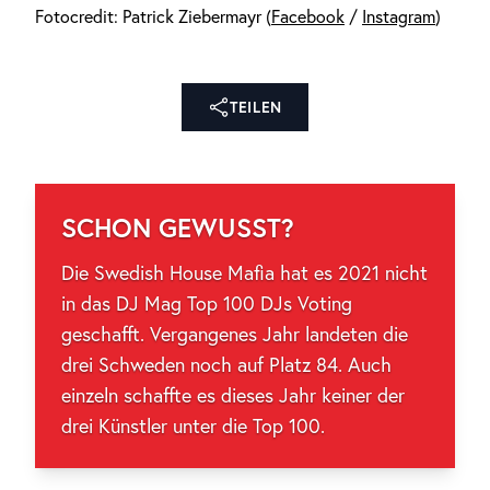
Fotocredit: Patrick Ziebermayr (
Facebook
/
Instagram
)
TEILEN
SCHON GEWUSST?
Die Swedish House Mafia hat es 2021 nicht
in das DJ Mag Top 100 DJs Voting
geschafft. Vergangenes Jahr landeten die
drei Schweden noch auf Platz 84. Auch
einzeln schaffte es dieses Jahr keiner der
drei Künstler unter die Top 100.