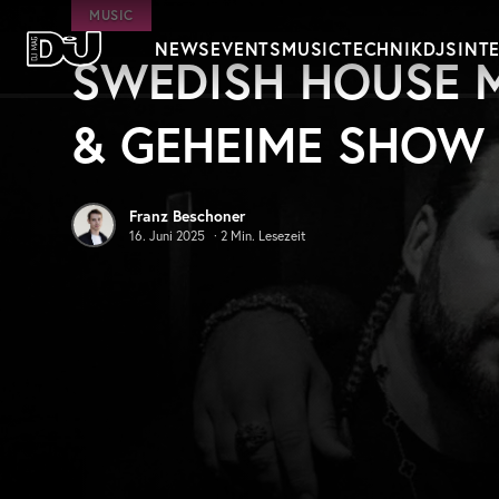
Zum Hauptinhalt springen
MUSIC
NEWS
EVENTS
MUSIC
TECHNIK
DJS
INT
SWEDISH HOUSE M
DJ Mag Germany
& GEHEIME SHOW
Franz Beschoner
16. Juni 2025
·
2
Min. Lesezeit