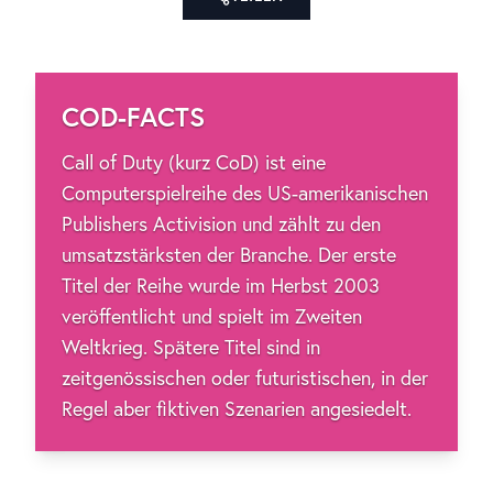
COD-FACTS
Call of Duty (kurz CoD) ist eine
Computerspielreihe des US-amerikanischen
Publishers Activision und zählt zu den
umsatzstärksten der Branche. Der erste
Titel der Reihe wurde im Herbst 2003
veröffentlicht und spielt im Zweiten
Weltkrieg. Spätere Titel sind in
zeitgenössischen oder futuristischen, in der
Regel aber fiktiven Szenarien angesiedelt.