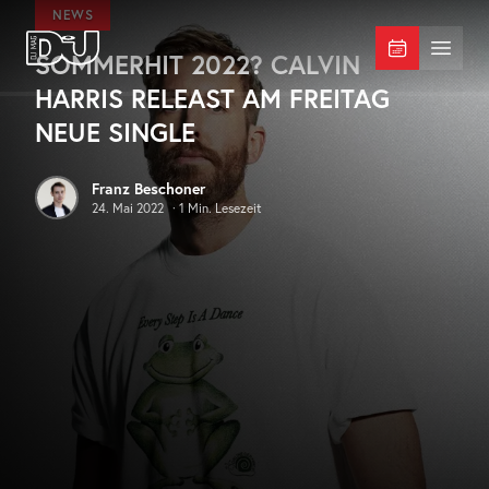
Zum Hauptinhalt springen
NEWS
SOMMERHIT 2022? CALVIN
DJ Mag Germany
Menü 
HARRIS RELEAST AM FREITAG
NEUE SINGLE
Franz Beschoner
24. Mai 2022
·
1
Min. Lesezeit