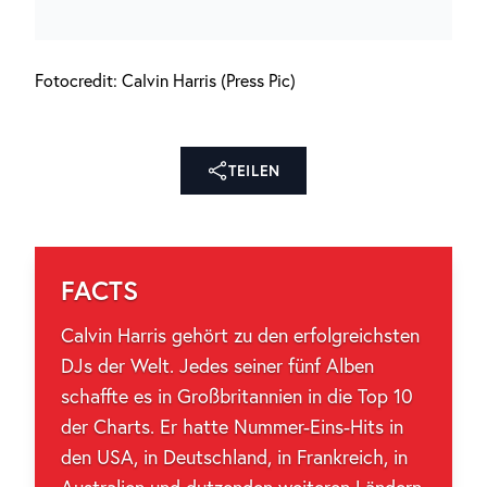
Fotocredit: Calvin Harris (Press Pic)
TEILEN
FACTS
Calvin Harris gehört zu den erfolgreichsten
DJs der Welt. Jedes seiner fünf Alben
schaffte es in Großbritannien in die Top 10
der Charts. Er hatte Nummer-Eins-Hits in
den USA, in Deutschland, in Frankreich, in