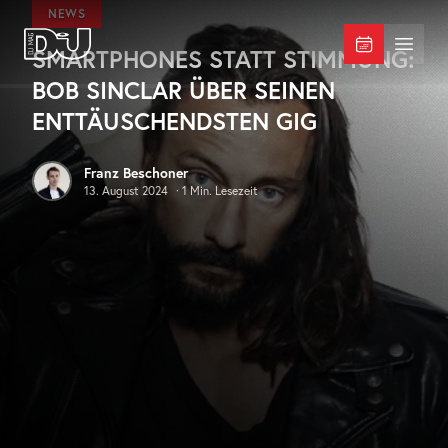
Zum Hauptinhalt springen
NEWS
SMARTPHONES STATT STIMMUNG:
DJ Mag Germany
Menü 
BOB SINCLAR ÜBER SEINEN
ENTTÄUSCHENDSTEN GIG
Franz Beschoner
13. August 2024
·
1
Min. Lesezeit