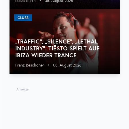
Lucas Kurth
•
08. August 2026
CLUBS
„TRAFFIC“, „SILENCE“, „LETHAL
INDUSTRY“: TIËSTO SPIELT AUF
IBIZA WIEDER TRANCE
Franz Beschoner
•
08. August 2026
Anzeige