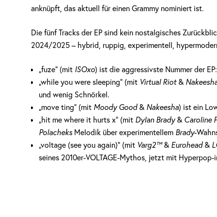
anknüpft, das aktuell für einen Grammy nominiert ist.
Die fünf Tracks der EP sind kein nostalgisches Zurückbli
2024/2025 – hybrid, ruppig, experimentell, hypermoder
„fuze“ (mit
ISOxo
) ist die aggressivste Nummer der EP: 
„while you were sleeping“ (mit
Virtual Riot
&
Nakeesh
und wenig Schnörkel.
„move ting“ (mit
Moody Good
&
Nakeesha
) ist ein 
„hit me where it hurts x“ (mit
Dylan Brady
&
Caroline 
Polacheks
Melodik über experimentellem
Brady
-Wahns
„voltage (see you again)“ (mit
Varg2™
&
Eurohead
&
seines 2010er-VOLTAGE-Mythos, jetzt mit Hyperpop-in