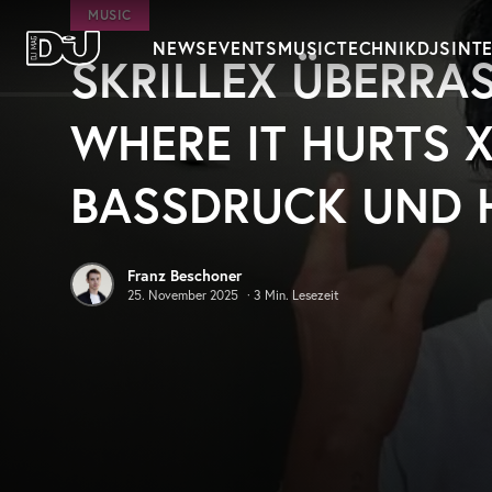
Zum Hauptinhalt springen
MUSIC
NEWS
EVENTS
MUSIC
TECHNIK
DJS
INT
SKRILLEX ÜBERRAS
DJ Mag Germany
WHERE IT HURTS 
BASSDRUCK UND 
Franz Beschoner
25. November 2025
·
3
Min. Lesezeit