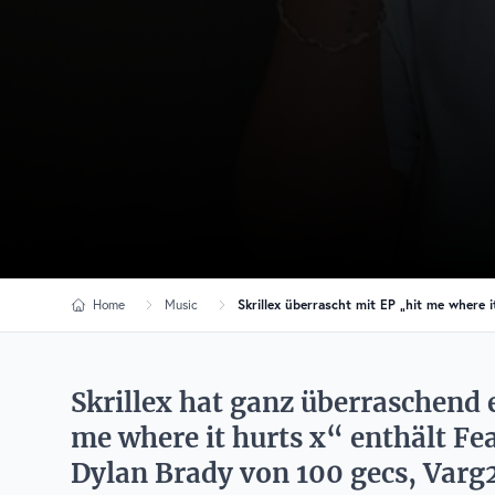
Home
Music
Skrillex überrascht mit EP „hit me where
Skrillex hat ganz überraschend e
me where it hurts x“ enthält Fe
Dylan Brady von 100 gecs, Var