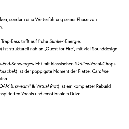
cken, sondern eine Weiterführung seiner Phase von
n.
Trap-Bass trifft auf frühe
Skrillex
-Energie.
a
) ist strukturell nah an „Quest for Fire“, mit viel Sounddesign
Low-End-Schwergewicht mit klassischen
Skrillex
-Vocal-Chops.
Polachek
) ist der poppigste Moment der Platte:
Caroline
inn.
LOAM
&
swedm®
&
Virtual Riot
) ist ein kompletter Rebuild
spirierten Vocals und emotionalem Drive.