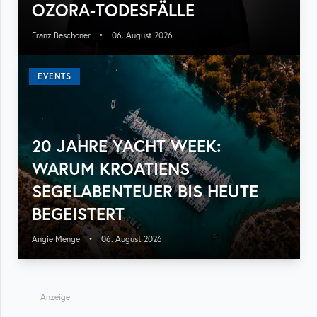
OZORA-TODESFÄLLE
Franz Beschoner
•
06. August 2026
EVENTS
20 JAHRE YACHT WEEK:
WARUM KROATIENS
SEGELABENTEUER BIS HEUTE
BEGEISTERT
Angie Menge
•
06. August 2026
Anzeige