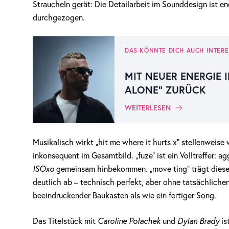
Straucheln gerät: Die Detailarbeit im Sounddesign ist e
durchgezogen.
DAS KÖNNTE DICH AUCH INTERE
MIT NEUER ENERGIE I
ALONE“ ZURÜCK
WEITERLESEN
Musikalisch wirkt „hit me where it hurts x” stellenweis
inkonsequent im Gesamtbild. „fuze” ist ein Volltreffer: ag
ISOxo
gemeinsam hinbekommen. „move ting” trägt diese E
deutlich ab – technisch perfekt, aber ohne tatsächliche
beeindruckender Baukasten als wie ein fertiger Song.
Das Titelstück mit
Caroline Polachek
und
Dylan Brady
is