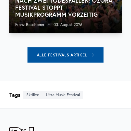
NACH ZWEI TODESFÄLLEN: OZORA
FESTIVAL STOPPT
MUSIKPROGRAMM VORZEITIG
Franz Beschoner
•
03. August 2026
ALLE
FESTIVALS
ARTIKEL
Tags
Skrillex
Ultra Music Festival