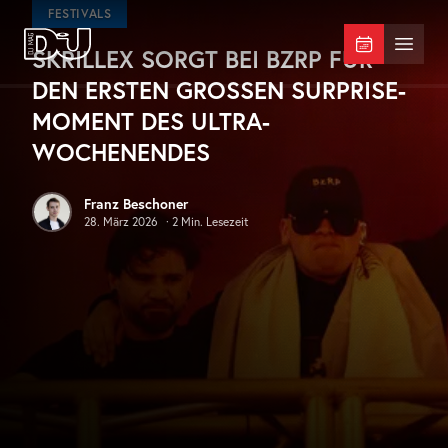
Zum Hauptinhalt springen
FESTIVALS
SKRILLEX SORGT BEI BZRP FÜR
DJ Mag Germany
Menü 
DEN ERSTEN GROSSEN SURPRISE-M
OMENT DES ULTRA-W
OCHENENDES
Franz Beschoner
28. März 2026
·
2
Min. Lesezeit