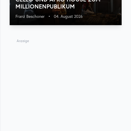
MILLIONENPUBLIKUM
Franz Beschoner
•
04. August 2026
Anzeige