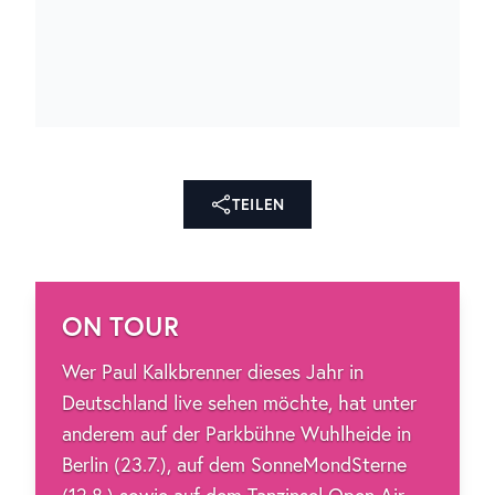
UNERWARTETE COLLAB: THE
CHAINSMOKERS MACHEN
GEMEINSAME SACHE MIT
DEUTSCHRAPPER MAKKO
WEITERLESEN
TEILEN
ON TOUR
Wer Paul Kalkbrenner dieses Jahr in
Deutschland live sehen möchte, hat unter
anderem auf der Parkbühne Wuhlheide in
Berlin (23.7.), auf dem SonneMondSterne