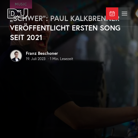
Zum Hauptinhalt springen
MUSIC
„SCHWER“: PAUL KALKBRENNER
DJ Mag Germany
Menü 
VERÖFFENTLICHT ERSTEN SONG
SEIT 2021
Franz Beschoner
19. Juli 2023
·
1
Min. Lesezeit