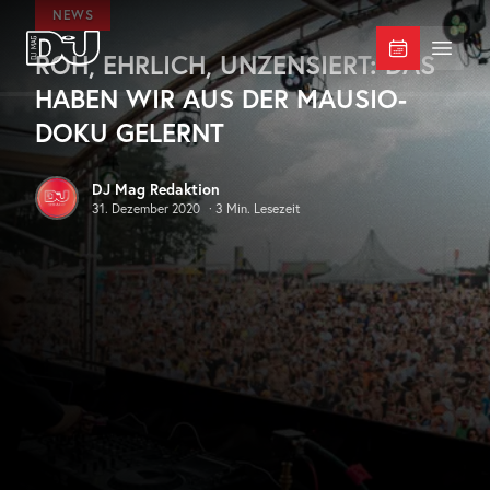
Zum Hauptinhalt springen
NEWS
ROH, EHRLICH, UNZENSIERT: DAS
DJ Mag Germany
Menü 
HABEN WIR AUS DER MAUSIO-
DOKU GELERNT
DJ Mag Redaktion
31. Dezember 2020
·
3
Min. Lesezeit