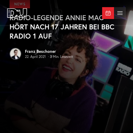
Zum Hauptinhalt springen
NEWS
RADIO-LEGENDE ANNIE MAC
DJ Mag Germany
Menü 
HÖRT NACH 17 JAHREN BEI BBC
RADIO 1 AUF
Franz Beschoner
22. April 2021
·
3
Min. Lesezeit