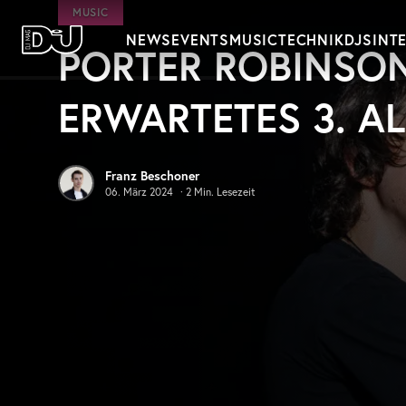
Zum Hauptinhalt springen
MUSIC
NEWS
EVENTS
MUSIC
TECHNIK
DJS
INT
PORTER ROBINSO
DJ Mag Germany
ERWARTETES 3. A
Franz Beschoner
06. März 2024
·
2
Min. Lesezeit