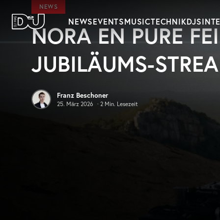
Zum Hauptinhalt springen
NEWS
NEWS
EVENTS
MUSIC
TECHNIK
DJS
INT
NORA EN PURE FEI
DJ Mag Germany
JUBILÄUMS-STREA
Franz Beschoner
25. März 2026
·
2
Min. Lesezeit