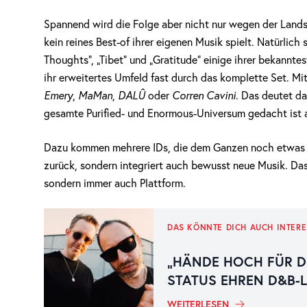
Spannend wird die Folge aber nicht nur wegen der Landsch
kein reines Best-of ihrer eigenen Musik spielt. Natürlich 
Thoughts“, „Tibet“ und „Gratitude“ einige ihrer bekannte
ihr erweitertes Umfeld fast durch das komplette Set. Mi
Emery
,
MaMan
,
DALÛ
oder
Corren Cavini
. Das deutet da
gesamte Purified- und Enormous-Universum gedacht ist al
Dazu kommen mehrere IDs, die dem Ganzen noch etwas me
zurück, sondern integriert auch bewusst neue Musik. Das 
sondern immer auch Plattform.
DAS KÖNNTE DICH AUCH INTERE
„HÄNDE HOCH FÜR D
STATUS EHREN D&B-
WEITERLESEN