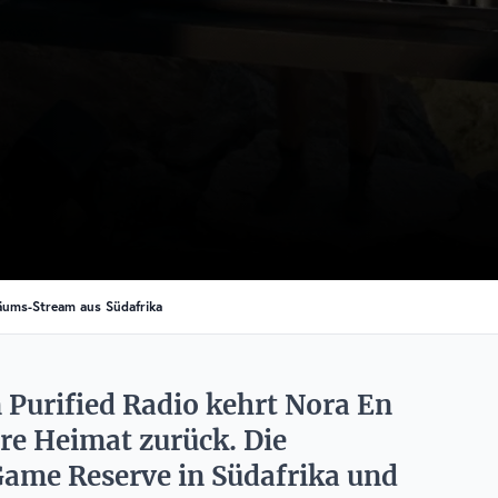
läums-Stream aus Südafrika
 Purified Radio kehrt Nora En
hre Heimat zurück. Die
 Game Reserve in Südafrika und