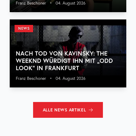
Franz Beschoner
•
04. August 2026
NEWS
NACH TOD VON KAVINSKY: THE
WEEKND WÜRDIGT IHN MIT „ODD
LOOK“ IN FRANKFURT
Franz Beschoner
•
04. August 2026
ALLE
NEWS
ARTIKEL