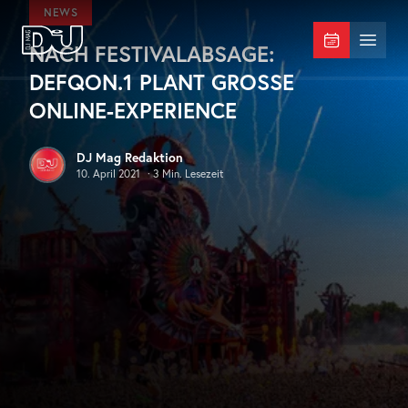
Zum Hauptinhalt springen
NEWS
NACH FESTIVALABSAGE:
DJ Mag Germany
Menü 
DEFQON.1 PLANT GROSSE O
NLINE-EXPERIENCE
DJ Mag Redaktion
10. April 2021
·
3
Min. Lesezeit