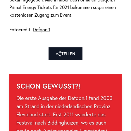
Primal Energy Tickets für 2021 bekommen sogar einen
kostenlosen Zugang zum Event.
Fotocredit:
Defqon.1
TEILEN
SCHON GEWUSST?!
Die erste Ausgabe der Defqon.1 fand 2003
am Strand in der niederländischen Provinz
Flevoland statt. Erst 2011 wanderte das
Festival nach Biddinghuizen, wo es auch
heute noch (unter normalen Umständen)