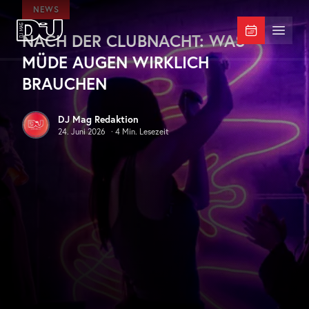
Zum Hauptinhalt springen
NEWS
NACH DER CLUBNACHT: WAS
DJ Mag Germany
Menü 
MÜDE AUGEN WIRKLICH
BRAUCHEN
DJ Mag Redaktion
24. Juni 2026
·
4
Min. Lesezeit