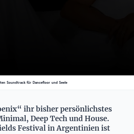
ekten Soundtrack für Dancefloor und Seele
enix“ ihr bisher persönlichstes
Minimal, Deep Tech und House.
lds Festival in Argentinien ist