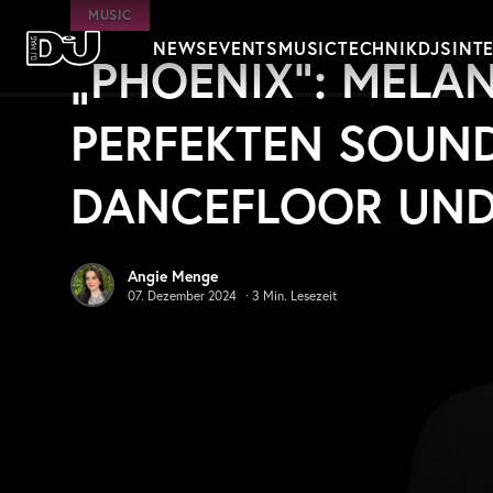
Zum Hauptinhalt springen
MUSIC
NEWS
EVENTS
MUSIC
TECHNIK
DJS
INT
„PHOENIX“: MELAN
DJ Mag Germany
PERFEKTEN SOUN
DANCEFLOOR UND
Angie Menge
07. Dezember 2024
·
3
Min. Lesezeit