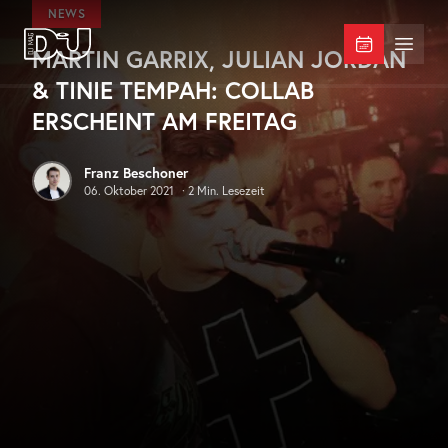
Zum Hauptinhalt springen
NEWS
MARTIN GARRIX, JULIAN JORDAN
DJ Mag Germany
Menü 
& TINIE TEMPAH: COLLAB
ERSCHEINT AM FREITAG
Franz Beschoner
06. Oktober 2021
·
2
Min. Lesezeit