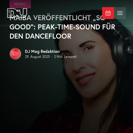
Zum Hauptinhalt springen
MUSIC
MAIBA VERÖFFENTLICHT „SO
DJ Mag Germany
Menü 
GOOD“: PEAK-TIME-SOUND FÜR
DEN DANCEFLOOR
DJ Mag Redaktion
29. August 2025
·
2
Min. Lesezeit