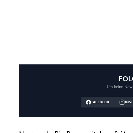
FOL
Um keine News
FACEBOOK
INS