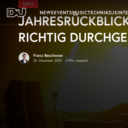
Zum Hauptinhalt springen
NEWS
NEWS
EVENTS
MUSIC
TECHNIK
DJS
INT
JAHRESRÜCKBLICK:
DJ Mag Germany
RICHTIG DURCHGE
Franz Beschoner
28. Dezember 2020
·
4
Min. Lesezeit