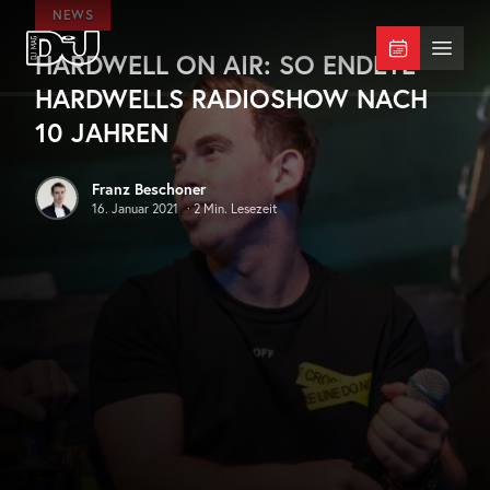
Zum Hauptinhalt springen
NEWS
HARDWELL ON AIR: SO ENDETE
DJ Mag Germany
Menü 
HARDWELLS RADIOSHOW NACH
10 JAHREN
Franz Beschoner
16. Januar 2021
·
2
Min. Lesezeit