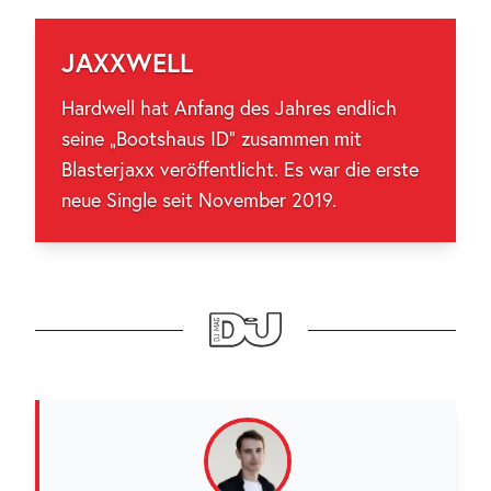
JAXXWELL
Hardwell hat Anfang des Jahres endlich
seine „Bootshaus ID“ zusammen mit
Blasterjaxx veröffentlicht. Es war die erste
neue Single seit November 2019.