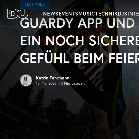
Zum Hauptinhalt springen
FESTIVALS
NEWS
EVENTS
MUSIC
TECHNIK
DJS
INT
GUARDY APP UND E
DJ Mag Germany
EIN NOCH SICHER
GEFÜHL BEIM FEIE
Katrin Fuhrmann
13. Mai 2026
·
3
Min. Lesezeit