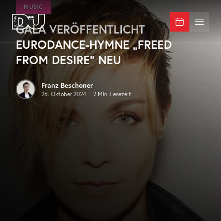
Zum Hauptinhalt springen
MUSIC
GALA VERÖFFENTLICHT
DJ Mag Germany
Menü 
EURODANCE-HYMNE „FREED
FROM DESIRE“ NEU
Franz Beschoner
26. Oktober 2024
·
2
Min. Lesezeit