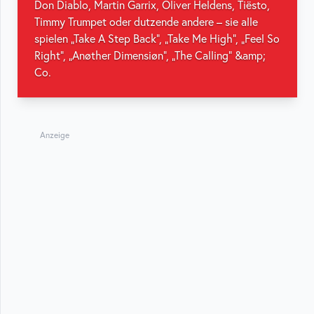
Don Diablo, Martin Garrix, Oliver Heldens, Tiësto,
Timmy Trumpet oder dutzende andere – sie alle
spielen „Take A Step Back“, „Take Me High“, „Feel So
Right“, „Anøther Dimensiøn“, „The Calling“ &amp;
Co.
Anzeige