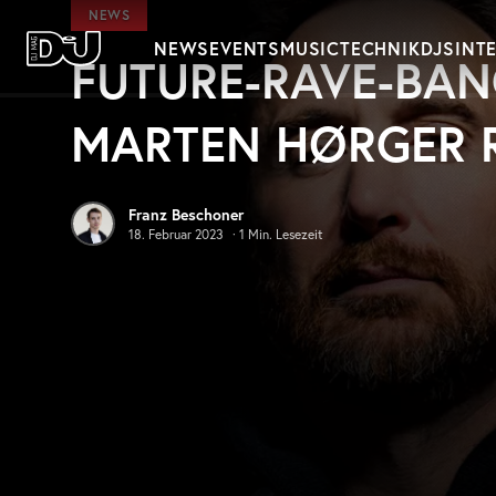
Zum Hauptinhalt springen
NEWS
NEWS
EVENTS
MUSIC
TECHNIK
DJS
INT
FUTURE-RAVE-BAN
DJ Mag Germany
MARTEN HØRGER R
Franz Beschoner
18. Februar 2023
·
1
Min. Lesezeit