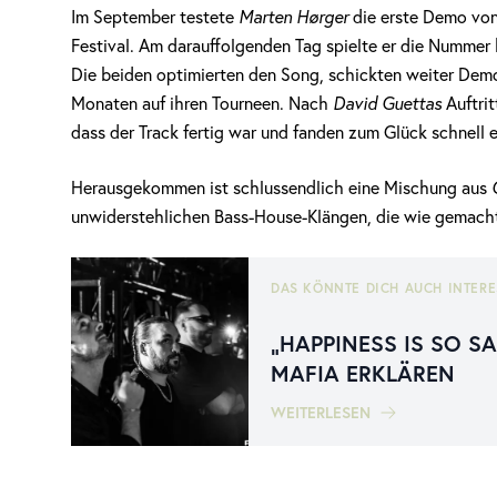
Im September testete
Marten Hørger
die erste Demo von 
Festival. Am darauffolgenden Tag spielte er die Nummer
Die beiden optimierten den Song, schickten weiter Demo
Monaten auf ihren Tourneen. Nach
David Guettas
Auftrit
dass der Track fertig war und fanden zum Glück schnell 
Herausgekommen ist schlussendlich eine Mischung aus
unwiderstehlichen Bass-House-Klängen, die wie gemacht i
DAS KÖNNTE DICH AUCH INTERE
„HAPPINESS IS SO S
MAFIA ERKLÄREN
WEITERLESEN