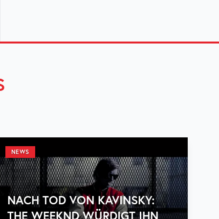
S
NEWS
NACH TOD VON KAVINSKY:
THE WEEKND WÜRDIGT IHN