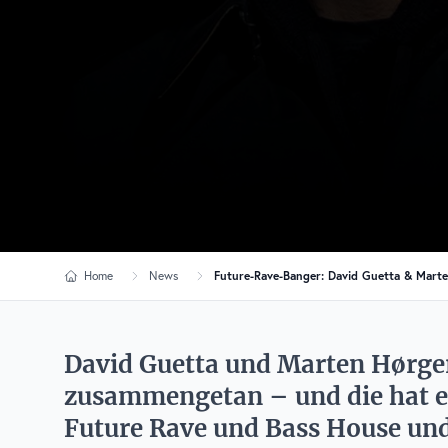
Home
News
Future-Rave-Banger: David Guetta & Marte
David Guetta und Marten Hørger 
zusammengetan – und die hat es
Future Rave und Bass House und