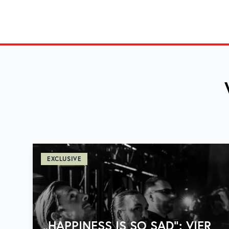
EXCLUSIVE
„HAPPINESS IS SO SAD“: VIER