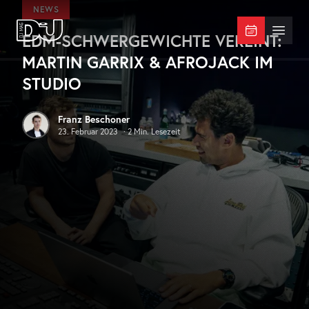
Zum Hauptinhalt springen
NEWS
EDM-SCHWERGEWICHTE VEREINT:
DJ Mag Germany
Menü 
MARTIN GARRIX & AFROJACK IM
STUDIO
Franz Beschoner
23. Februar 2023
·
2
Min. Lesezeit