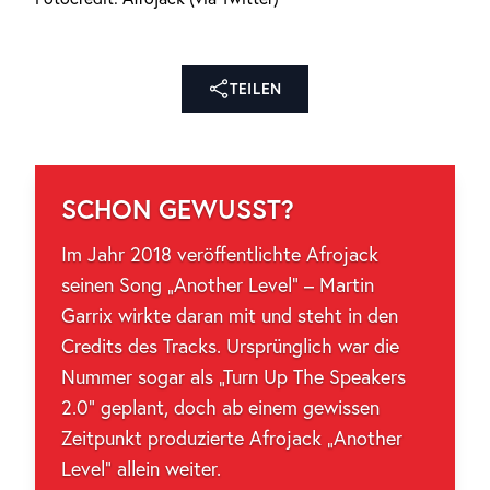
TEILEN
SCHON GEWUSST?
Im Jahr 2018 veröffentlichte Afrojack
seinen Song „Another Level“ – Martin
Garrix wirkte daran mit und steht in den
Credits des Tracks. Ursprünglich war die
Nummer sogar als „Turn Up The Speakers
2.0“ geplant, doch ab einem gewissen
Zeitpunkt produzierte Afrojack „Another
Level“ allein weiter.