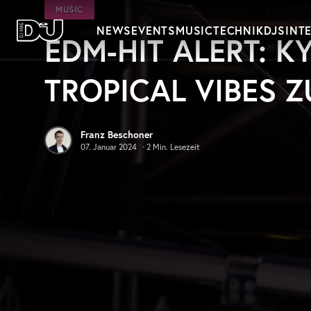
Zum Hauptinhalt springen
MUSIC
NEWS
EVENTS
MUSIC
TECHNIK
DJS
INT
EDM-HIT ALERT: 
DJ Mag Germany
TROPICAL VIBES 
Franz Beschoner
07. Januar 2024
·
2
Min. Lesezeit