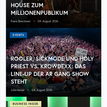
HOUSE ZUM
MILLIONENPUBLIKUM
Franz Beschoner
•
04. August 2026
EVENTS
ROOLER, SICKMODE UND HOLY
PRIEST VS. KROWDEXX: DAS
LINE-UP DER AR GANG SHOW
STEHT
Julia Keiser
•
04. August 2026
BUSINESS INSIDE