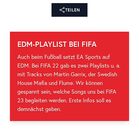
TEILEN
EDM-PLAYLIST BEI FIFA
Auch beim Fußball setzt EA Sports auf
EDM. Bei FIFA 22 gab es zwei Playlists u. a.
mit Tracks von Martin Garrix, der Swedish
House Mafia und Flume. Wir können
gespannt sein, welche Songs uns bei FIFA
23 begleiten werden. Erste Infos soll es
demnächst geben.