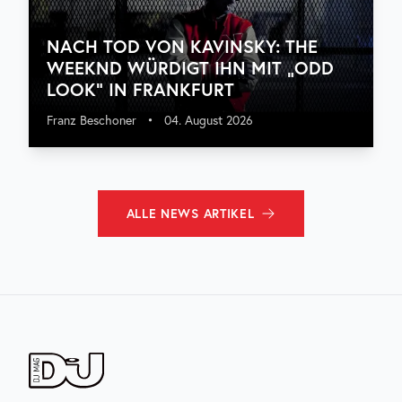
NACH TOD VON KAVINSKY: THE
WEEKND WÜRDIGT IHN MIT „ODD
LOOK“ IN FRANKFURT
Franz Beschoner
•
04. August 2026
ALLE
NEWS
ARTIKEL