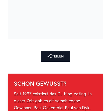
TEILEN
SCHON GEWUSST?
Seit 1997 existiert das DJ Mag Voting. In
dieser Zeit gab es elf verschiedene
Gewinner. Paul Oakenfold, Paul van Dyk,