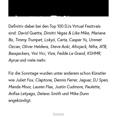
Definitiv dabei bei den Top 100 DJs Virtual Fesitvals
sind:
David Guetta, Dimitri Vegas & Like Mike, Mariana
Bo, Timmy Trumpet, Lokyii, Carta, Casper Yu, Ummet
Ozcan, Oliver Heldens, Steve Aoki, Afrojack, Nifra, ATB,
Bassjackers, Vini Vici, Vize, Fedde Le Grand, KSHMR,
Ayrue
und viele mehr.
Für die Sonntage wurden unter anderem schon Künstler
wie
Juliet Fox, Claptone, Dennis Ferrer, Jaguar, DJ Spen,
Manda Moor, Lauren Flax, Justin Cudmore, Paulette,
DAS KÖNNTE DICH AUCH INTERESSIEREN
Anfisa Letyago, Delano Smith
und
Mike Dunn
angekündigt.
„HAPPINESS IS SO SAD“: VIER
WORTE, DIE SWEDISH HOUSE MAFIA
Anzeige
ERKLÄREN