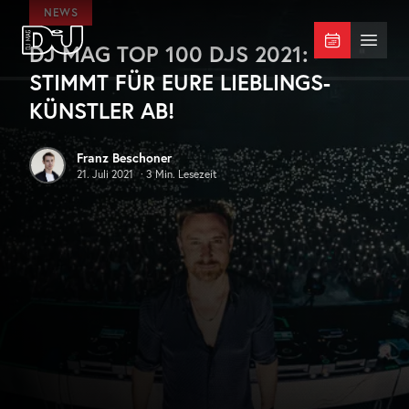
Zum Hauptinhalt springen
NEWS
DJ MAG TOP 100 DJS 2021:
DJ Mag Germany
Menü 
STIMMT FÜR EURE LIEBLINGS-
KÜNSTLER AB!
Franz Beschoner
21. Juli 2021
·
3
Min. Lesezeit