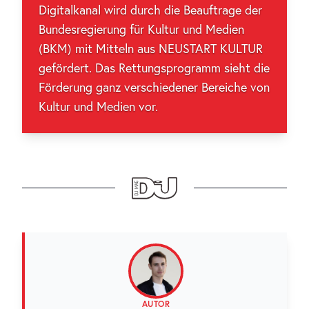
Digitalkanal wird durch die Beauftrage der
Bundesregierung für Kultur und Medien
(BKM) mit Mitteln aus NEUSTART KULTUR
gefördert. Das Rettungsprogramm sieht die
Förderung ganz verschiedener Bereiche von
Kultur und Medien vor.
AUTOR