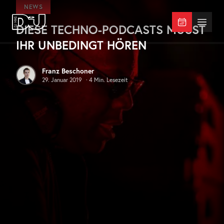
Zum Hauptinhalt springen
NEWS
DIESE TECHNO-PODCASTS MÜSST
DJ Mag Germany
Menü 
IHR UNBEDINGT HÖREN
Franz Beschoner
29. Januar 2019
·
4
Min. Lesezeit