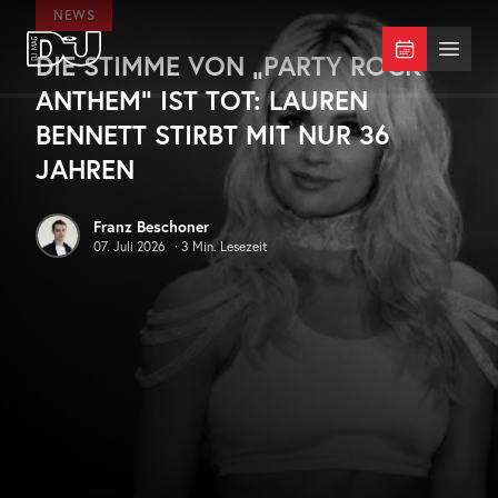
Zum Hauptinhalt springen
NEWS
DIE STIMME VON „PARTY ROCK
DJ Mag Germany
Menü 
ANTHEM“ IST TOT: LAUREN
BENNETT STIRBT MIT NUR 36
JAHREN
Franz Beschoner
07. Juli 2026
·
3
Min. Lesezeit