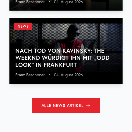
Franz Beschoner
•
04. August 2026
NEWS
NACH TOD VON KAVINSKY: THE
WEEKND WÜRDIGT IHN MIT „ODD
LOOK“ IN FRANKFURT
Franz Beschoner
•
04. August 2026
ALLE
NEWS
ARTIKEL