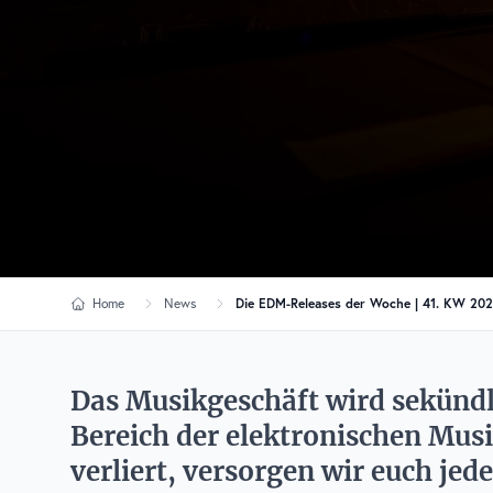
Home
News
Die EDM-Releases der Woche | 41. KW 20
Das Musikgeschäft wird sekündl
Bereich der elektronischen Musi
verliert, versorgen wir euch jed