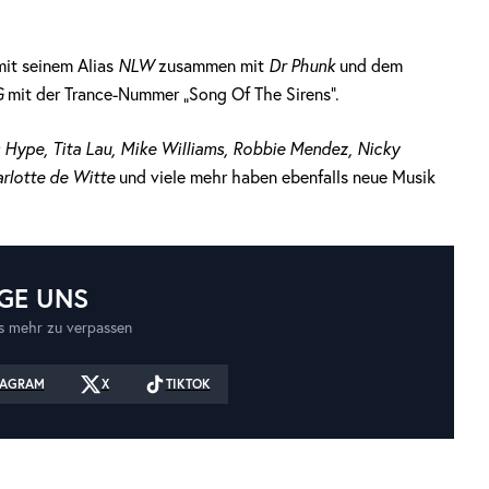
mit seinem Alias
NLW
zusammen mit
Dr Phunk
und dem
G
mit der Trance-Nummer „Song Of The Sirens“.
 Hype, Tita Lau, Mike Williams, Robbie Mendez, Nicky
arlotte de Witte
und viele mehr haben ebenfalls neue Musik
GE UNS
 mehr zu verpassen
TAGRAM
X
TIKTOK