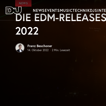
Zum Hauptinhalt springen
NEWS
NEWS
EVENTS
MUSIC
TECHNIK
DJS
INT
DIE EDM-RELEASES
DJ Mag Germany
2022
Franz Beschoner
14. Oktober 2022
·
2
Min. Lesezeit