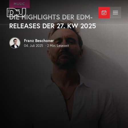
Zum Hauptinhalt springen
MUSIC
DIE HIGHLIGHTS DER EDM-
DJ Mag Germany
Menü 
RELEASES DER 27. KW 2025
Franz Beschoner
04. Juli 2025
·
2
Min. Lesezeit